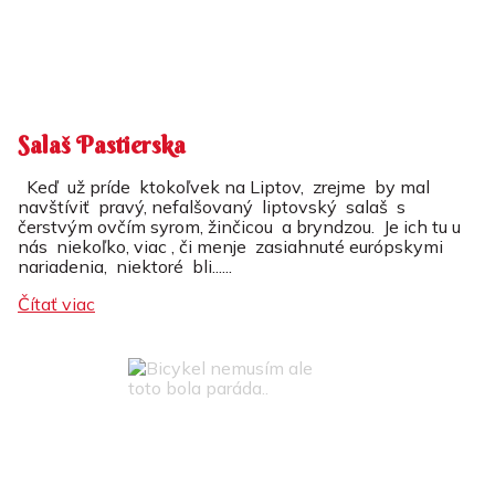
Salaš Pastierska
Keď už príde ktokoľvek na Liptov, zrejme by mal
navštíviť pravý, nefalšovaný liptovský salaš s
čerstvým ovčím syrom, žinčicou a bryndzou. Je ich tu u
nás niekoľko, viac , či menje zasiahnuté európskymi
nariadenia, niektoré bli......
Čítať viac