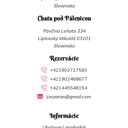
Slovensko
Chata pod Pálenicou
Pavčina Lehota 334
Liptovský Mikuláš 03101
Slovensko
Rezervácie
+421903727583
+421902468677
+421445548154
zzuzanas@gmail.com
Informácie
Ubytovací prodiadok